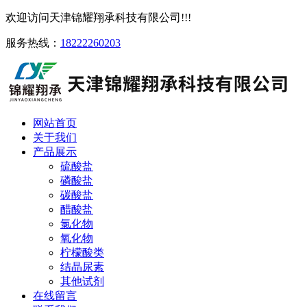
欢迎访问天津锦耀翔承科技有限公司!!!
服务热线：
18222260203
网站首页
关于我们
产品展示
硫酸盐
磷酸盐
碳酸盐
醋酸盐
氯化物
氧化物
柠檬酸类
结晶尿素
其他试剂
在线留言