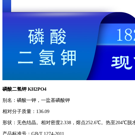
磷酸二氢钾 KH2PO4
别名：磷酸一钾，一盐基磷酸钾
相对分子质量：136.09
形状：无色结晶。相对密度2.338，熔点252.6℃。热至20
产品标准号：GB/T 1274-2011